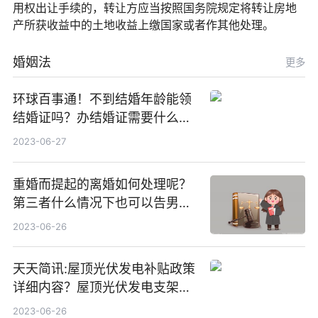
用权出让手续的，转让方应当按照国务院规定将转让房地
产所获收益中的土地收益上缴
国家
或者作其他处理。
婚姻法
更多
环球百事通！不到结婚年龄能领
结婚证吗？办结婚证需要什么材
料？没结婚孩子怎么上户口？
2023-06-27
重婚而提起的离婚如何处理呢？
第三者什么情况下也可以告男人
重婚罪呢？
2023-06-26
天天简讯:屋顶光伏发电补贴政策
详细内容？屋顶光伏发电支架价
格一般是多少？
2023-06-26