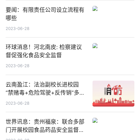
要闻：有限责任公司设立流程有
哪些
2023-06-28
环球消息！河北南皮: 检察建议
督促强化食品安全监督
2023-06-28
云南盈江：法治副校长进校园
“禁赌毒+危险驾驶+反传销”多角
度普及法律知识
2023-06-28
世界讯息：贵州福泉：联合多部
门开展校园食品药品安全监督检
查活动