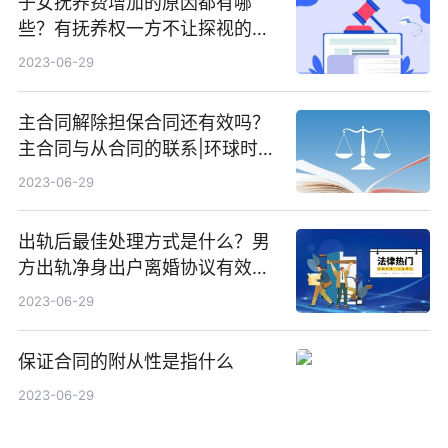
子女抚养费增加的原因都有哪
些？有抚养权一方不让探视的怎
么办？ 当前播报
2023-06-29
主合同解除担保合同还有效吗？
主合同与从合同的联系|环球时快
讯
2023-06-29
出轨后最佳处理方式是什么？男
方出轨净身出户离婚协议有效
吗？ 全球快看点
2023-06-29
保证合同的附从性是指什么
2023-06-29