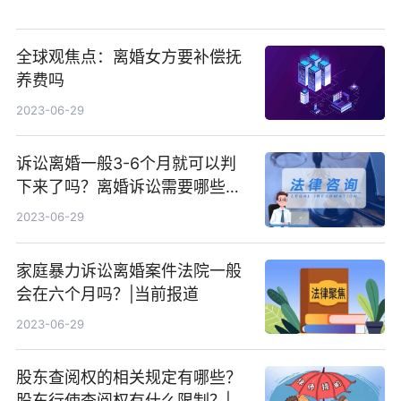
全球观焦点：离婚女方要补偿抚
养费吗
2023-06-29
诉讼离婚一般3-6个月就可以判
下来了吗？离婚诉讼需要哪些材
料？ 当前简讯
2023-06-29
家庭暴力诉讼离婚案件法院一般
会在六个月吗？|当前报道
2023-06-29
股东查阅权的相关规定有哪些？
股东行使查阅权有什么限制？|资