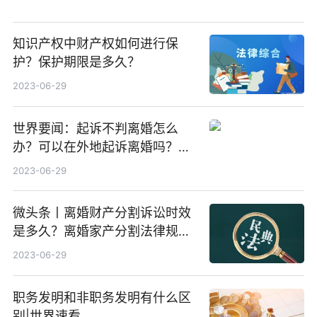
知识产权中财产权如何进行保
护？保护期限是多久？
2023-06-29
世界要闻：起诉不判离婚怎么
办？可以在外地起诉离婚吗？起
诉离婚被起诉方不去怎么判？
2023-06-29
微头条丨离婚财产分割诉讼时效
是多久？离婚家产分割法律规定
有什么内容？
2023-06-29
职务发明和非职务发明有什么区
别|世界速看