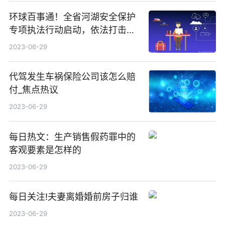
环球百事通！全省河湖安全保护
专项执法行动启动，依法打击侵
占河湖、妨碍行洪安全等违法犯
2023-06-29
罪行为
代驾发生车祸保险公司该怎么赔
付_焦点热议
2023-06-29
每日热文：生产销售假药罪中的
客观要素是怎样的
2023-06-29
每日关注!夫妻离婚婚前房子归谁
2023-06-29