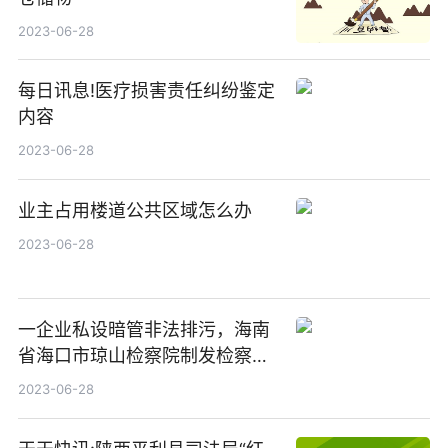
2023-06-28
每日讯息!医疗损害责任纠纷鉴定
内容
2023-06-28
业主占用楼道公共区域怎么办
2023-06-28
一企业私设暗管非法排污，海南
省海口市琼山检察院制发检察建
议|天天最新
2023-06-28